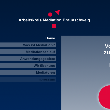
Home
Was ist Mediation?
V
z
Mediationsablauf
Anwendungsgebiete
Wir über uns
Mediatoren
Impressum